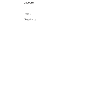
Lacoste
Rô
le /
Graphiste